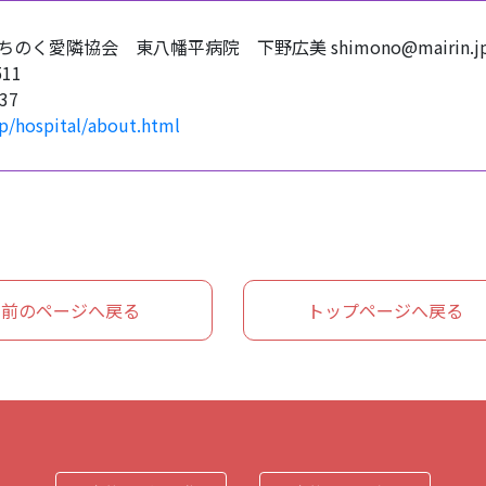
のく愛隣協会 東八幡平病院 下野広美 shimono@mairin.j
511
37
jp/hospital/about.html
前のページへ戻る
トップページへ戻る