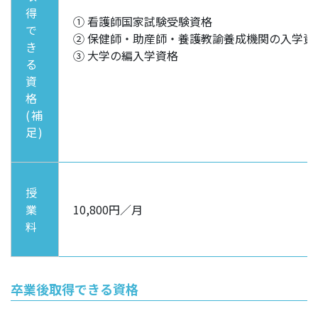
得
① 看護師国家試験受験資格
で
② 保健師・助産師・養護教諭養成機関の入学資
き
③ 大学の編入学資格
る
資
格
(補
足)
授
業
10,800円／月
料
卒業後取得できる資格