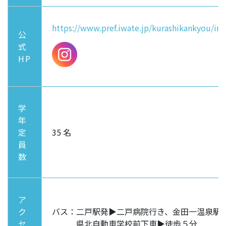
https://www.pref.iwate.jp/kurashikankyou/ir
公
式
HP
学
年
定
35 名
員
数
ア
ク
バス：二戸駅発▶二戸病院行き、金田一温泉駅
セ
県北自動車学校前下車▶徒歩５分