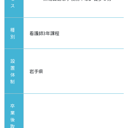
ス
種
看護師3年課程
別
設
置
岩手県
体
制
卒
業
後
取